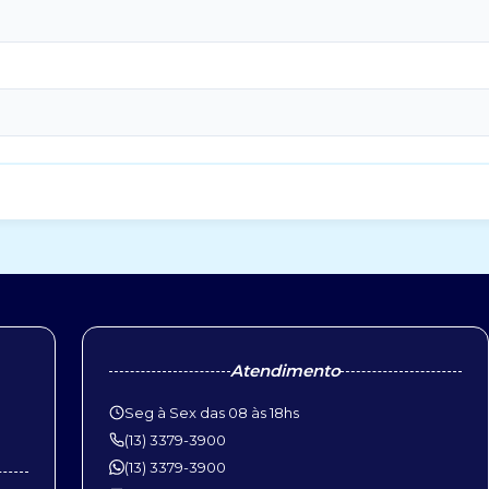
Atendimento
Seg à Sex das 08 às 18hs
(13) 3379-3900
(13) 3379-3900