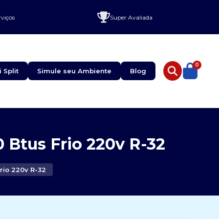
rviços
Super Avaliada
0
i Split
Simule seu Ambiente
Blog
 Btus Frio 220v R-32
rio 220v R-32