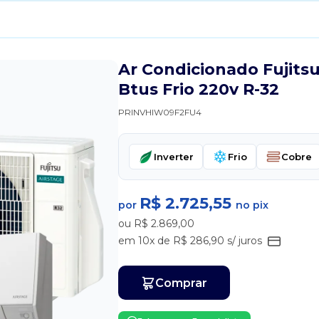
Ar Condicionado Fujits
Btus Frio 220v R-32
PRINVHIW09F2FU4
Inverter
Frio
Cobre
R$ 2.725,55
por
no pix
ou R$ 2.869,00
em 10x de R$ 286,90 s/ juros
Comprar