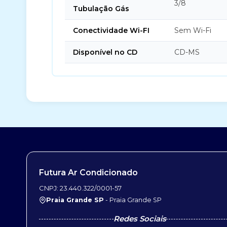
3/8
Tubulação Gás
Conectividade Wi-FI
Sem Wi-Fi
Disponível no CD
CD-MS
Futura Ar Condicionado
CNPJ: 23.440.322/0001-57
Praia Grande SP
- Praia Grande SP
Redes Sociais