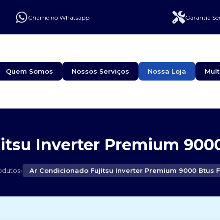
Chame no Whatsapp
Garantia Se
Quem Somos
Nossos Serviços
Nossa Loja
Mult
itsu Inverter Premium 9000
›
odutos
Ar Condicionado Fujitsu Inverter Premium 9000 Btus F